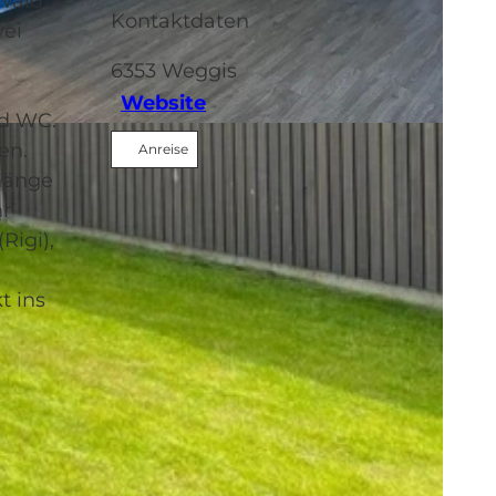
Wald
Kontaktdaten
wei
6353
Weggis
Website
d WC.
en.
Anreise
hänge
hr
Rigi),
t ins