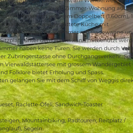
in sehr ruhiger Lage direkt am Wanderweg und 
rgeschoss eine helle 4.5-Zimmer-Wohnung auf z
Schlafzimmer mit je einem Doppelbett (1.60cm), 1
limaanlage, gut ausgestattete Küche mit
e, grosszügiges Badezimmer mit Badewanne un
© swisshotel
 Sitzplatz unter dem Baum kann mitbenützt werd
zimmer haben keine Türen. Sie werden durch Vor
er Zubringerstasse ohne Durchgangsverkehr. Se
am Vierwaldstättersee mit grossem Wandergebiet (
nd Folklore bietet Erholung und Spass.
en gelangen Sie mit dem Schiff von Weggis direk
eset, Raclette-Öfeli, Sandwich-Toaster
eigen, Mountainbiking, Radtouren, Reitplatz /
Langlauf), Segeln