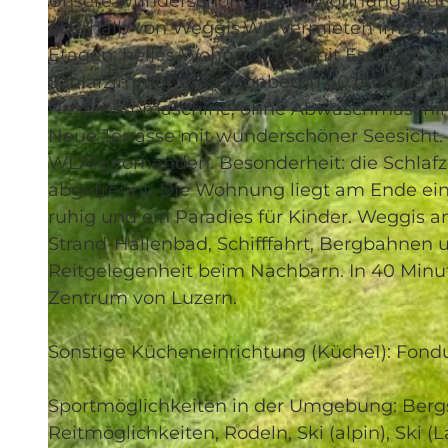
Unsere wunderschöne Ferienwohnung liegt 
oberhalb von Weggis.Wir vermieten im Obe
Etagen: helles Wohnzimmer mit Essraum, 2 
Schlafzimmer mit Futonbett (1.60 cm)und K
Nespressomaschine, ohne Abwaschmaschin
© swisshotel
Neue Terrasse mit wunderschöner Seesicht.
WLAN vorhanden. Besonderheit: die Schlaf
abgetrennt. Die Wohnung liegt am Ende ein
ruhig und ein Paradies für Kinder. Weggis 
Strand-Hallenbad, Schifffahrt, Bergbahnen u
Reitgelegenheit beim Nachbarn. In 40 Minut
Zentrum von Luzern.
Sonstige Kücheneinrichtung (Küche1): Fondu
Sportmöglichkeiten in der Umgebung: Bergst
Reitmöglichkeiten, Rodeln, Ski (alpin), Ski (