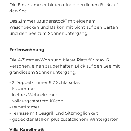
3
Die Einzelzimmer bieten einen herrlichen Blick auf
c
den See.
4
Das Zimmer „Bürgenstock“ mit eigenem
6
Waschbecken und Balkon mit Sicht auf den Garten
7
und den See zum Sonnenuntergang.
8
6
9
Ferienwohnung
.
j
Die 4-Zimmer-Wohnung bietet Platz für max. 6
p
Personen, einen zauberhaften Blick auf den See mit
g
grandiosem Sonnenuntergang.
- 2 Doppelzimmer & 2 Schlafsofas
- Esszimmer
- kleines Wohnzimmer
- vollausgestattete Küche
- Badezimmer
- Terrasse mit Gasgrill und Sitzmöglichkeit
- gedeckter Balkon plus zusätzlichem Wintergarten
Villa Kapellmatt