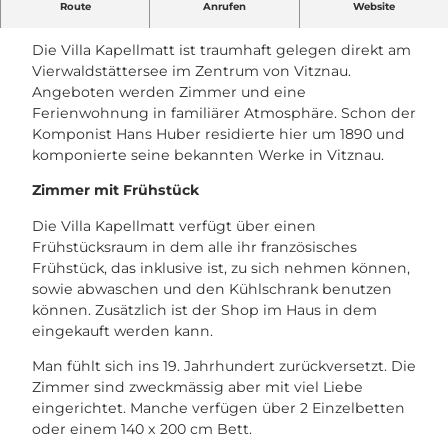
Route
Anrufen
Website
FERIEN UND VERWEILEN BEI FREUNDEN
_
k
Die Villa Kapellmatt ist traumhaft gelegen direkt am
a
Vierwaldstättersee im Zentrum von Vitznau.
p
Angeboten werden Zimmer und eine
e
Ferienwohnung in familiärer Atmosphäre. Schon der
l
Komponist Hans Huber residierte hier um 1890 und
l
komponierte seine bekannten Werke in Vitznau.
m
a
Zimmer mit Frühstück
t
Die Villa Kapellmatt verfügt über einen
t
Frühstücksraum in dem alle ihr französisches
_
Frühstück, das inklusive ist, zu sich nehmen können,
g
sowie abwaschen und den Kühlschrank benutzen
a
können. Zusätzlich ist der Shop im Haus in dem
r
eingekauft werden kann.
t
e
Man fühlt sich ins 19. Jahrhundert zurückversetzt. Die
n
Zimmer sind zweckmässig aber mit viel Liebe
_
eingerichtet. Manche verfügen über 2 Einzelbetten
b
oder einem 140 x 200 cm Bett.
d