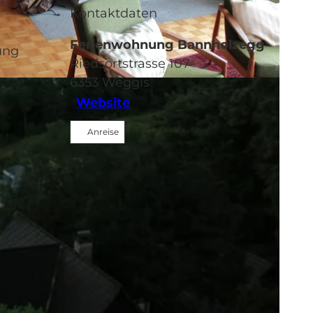
Kontaktdaten
Ferienwohnung Bannholzegg
ung
Riedsortstrasse 107
6353
Weggis
Website
Anreise