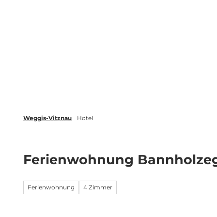
Z
Veranstaltungen
Merkliste
u
m
Weggis Vitznau Rigi
Aktivitäten
I
n
h
a
l
t
Weggis-Vitznau
Hotel
Ferienwohnung Bannholze
Ferienwohnung
4 Zimmer