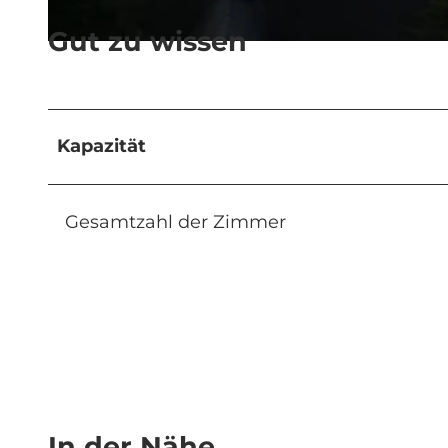
Gut zu wissen
©
CC-BY-NC-ND
Kapazität
Gesamtzahl der Zimmer
In der Nähe