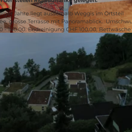
der steilen Rigisüdflanke gelegen.
iger Jahre liegt ausserhalb Weggis im Ortsteil
ée, grosse Terrasse mit Panoramablick. Umschw
0 - 140.00. Endreinigung CHF 100.00, Bettwäsche
©
CC-BY-NC-ND