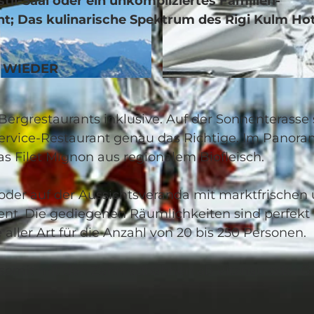
til-Saal oder ein unkompliziertes Familien-
t; Das kulinarische Spektrum des Rigi Kulm Hot
R WIEDER
©
CC-BY
 Bergrestaurants inklusive. Auf der Sonnenterasse 
rvice-Restaurant genau das Richtige. Im Panora
s Filet Mignon aus regionalem Biofleisch.
oder auf der Aussichtsveranda mit marktfrischen
nt. Die gediegenen Räumlichkeiten sind perfekt 
aller Art für die Anzahl von 20 bis 250 Personen.
d somit mit den Zahnradbahnen ab Vitznau oder G