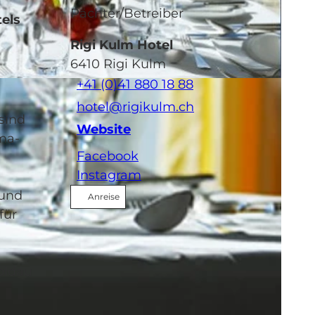
Pächter/Betreiber
els
Rigi Kulm Hotel
6410
Rigi Kulm
+41 (0)41 880 18 88
hotel@rigikulm.ch
sind
Website
ma-
Facebook
Instagram
 und
Anreise
für
oldau