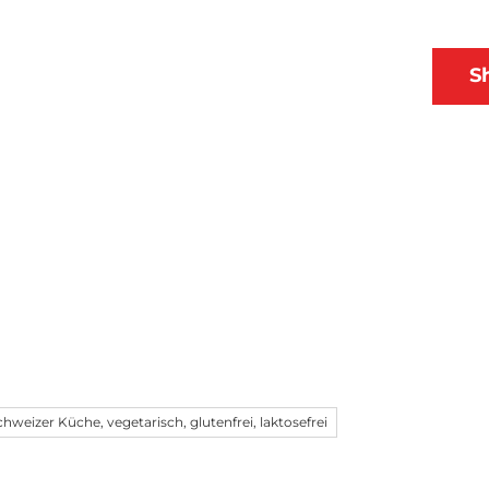
 & Ausflüge
Planen
DE
S
Webcams
Merkzettel
Suche
chweizer Küche, vegetarisch, glutenfrei, laktosefrei