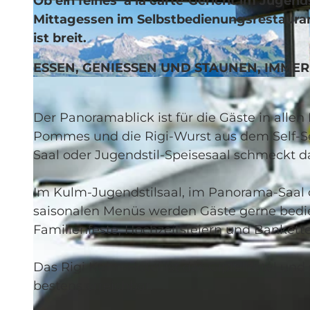
Ob ein feines à la carte-Gericht im Jugends
Mittagessen im Selbstbedienungsrestauran
ist breit.
ESSEN, GENIESSEN UND STAUNEN, IMME
©
CC-BY
Der Panoramablick ist für die Gäste in allen
Pommes und die Rigi-Wurst aus dem Self-Se
Saal oder Jugendstil-Speisesaal schmeckt da
Im Kulm-Jugendstilsaal, im Panorama-Saal 
saisonalen Menüs werden Gäste gerne bedie
Familienfeste, Hochzeitsfeiern und Bankette 
Das Rigi Kulm-Hotel ist das Gipfelhotel un
bestens erreichbar.