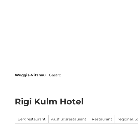
Z
Veranstaltungen
Merkliste
u
m
Weggis Vitznau Rigi
Aktivitäten
I
n
h
a
l
t
Weggis-Vitznau
Gastro
Rigi Kulm Hotel
Bergrestaurant
Ausflugsrestaurant
Restaurant
regional, S