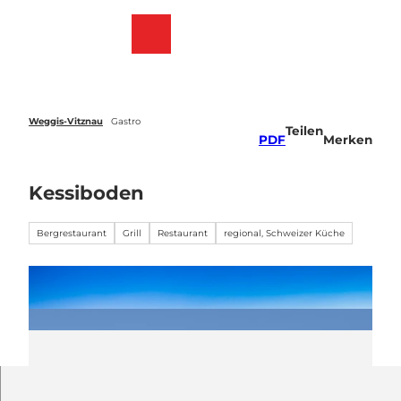
Z
u
Webcams
Merkzettel
Suche
Menü
m
I
n
h
a
Weggis-Vitznau
Gastro
Teilen
l
PDF
Merken
t
Kessiboden
Bergrestaurant
Grill
Restaurant
regional, Schweizer Küche