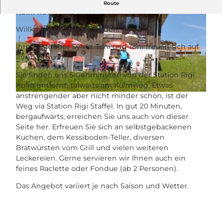
Gemütliches Berggasthaus am Wanderweg Rigi
Route
Kulm nach Rigi Staffel.
Willkommen im Kessiboden.
Ihre Gastgeber Sylvia, Toni und Toni freuen sich auf
Ihren Besuch.
©
CC-BY
Sie finden uns 5 Gehminuten von der Station Rigi
Kulm entfernt, talwärts am Kulmweg. Etwas
anstrengender aber nicht minder schön, ist der
©
CC-BY
Weg via Station Rigi Staffel. In gut 20 Minuten,
bergaufwärts, erreichen Sie uns auch von dieser
Seite her. Erfreuen Sie sich an selbstgebackenen
Kuchen, dem Kessiboden-Teller, diversen
Bratwürsten vom Grill und vielen weiteren
Leckereien. Gerne servieren wir Ihnen auch ein
feines Raclette oder Fondue (ab 2 Personen).
Das Angebot variiert je nach Saison und Wetter.