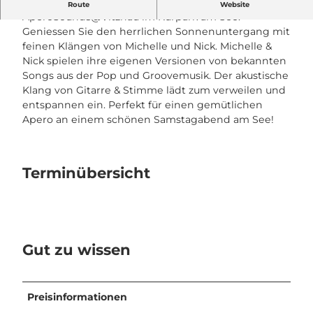
ApéroSounds@Vitznau mit Michelle und Nick
Route
Website
ApéroSounds@Vitznau im Kurpark am See.
Geniessen Sie den herrlichen Sonnenuntergang mit
feinen Klängen von Michelle und Nick. Michelle &
Nick spielen ihre eigenen Versionen von bekannten
Songs aus der Pop und Groovemusik. Der akustische
Klang von Gitarre & Stimme lädt zum verweilen und
entspannen ein. Perfekt für einen gemütlichen
Apero an einem schönen Samstagabend am See!
Terminübersicht
Gut zu wissen
Preisinformationen