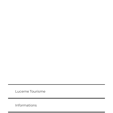
Conseils d'excursion
Région Lucerne-Lac des Quatre-Cantons
Lucerne Tourisme
Carte d'hôte
Weggis Vitznau Rigi
Informations