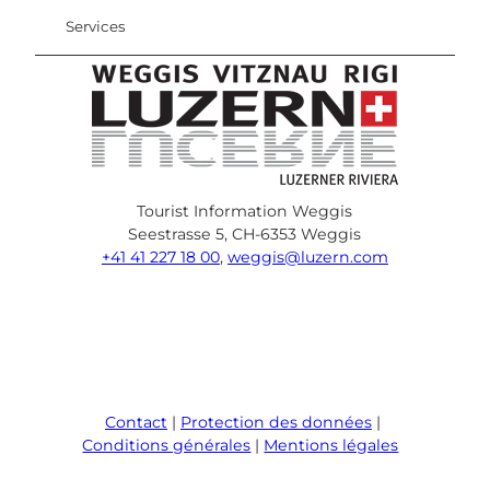
Services
Tourist Information Weggis
Seestrasse 5, CH-6353 Weggis
+41 41 227 18 00
,
weggis@luzern.com
F
Y
I
P
l
T
a
o
n
i
i
r
c
u
s
n
n
i
e
T
t
t
k
p
Contact
Protection des données
b
u
a
e
e
a
Conditions générales
Mentions légales
o
b
g
r
d
d
o
e
r
e
i
v