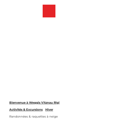
T
o
Webcams
List
Recherche
Menu
c
des
o
favoris
n
t
e
n
t
Bienvenue à Weggis Vitznau Rigi
Activités & Excursions
Hiver
Randonnées & raquettes à neige