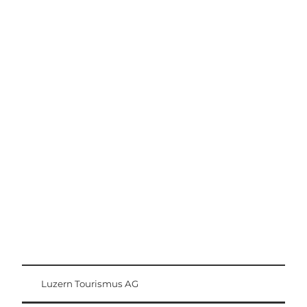
Ausflugstipps
Region Luzern-Vierwaldstättersee
Luzern Tourismus AG
Gästekarte