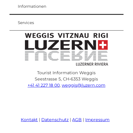
Weggis Vitznau Rigi
Informationen
Services
Tourist Information Weggis
Seestrasse 5, CH-6353 Weggis
+41 41 227 18 00
,
weggis@luzern.com
F
Y
I
P
l
T
a
o
n
i
i
r
c
u
s
n
n
i
e
T
t
t
k
p
Kontakt
Datenschutz
AGB
Impressum
b
u
a
e
e
a
o
b
g
r
d
d